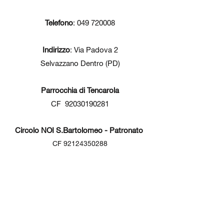
Telefono
:
049 720008
Indirizzo
: Via Padova 2
Selvazzano Dentro (PD)
Parrocchia di Tencarola
CF
92030190281
Circolo NOI S.Bartolomeo - Patronato
CF
92124350288
parrocchiatencarola@gmail.com
(+39)
049 720008